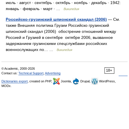
июль · август · сентябрь · октябрь · ноябрь · декабрь · 1942:
январь · февраль · март · …
Википедия
Российско-грузинский шпионский скандал (2006)
— См.
также Внешняя политика Грузии Российско грузинский
шпионский скандал (2006) обострение отношений между
Россией и Грузией в сентябре октябре 2006, вызванное
задержанием грузинскими спецслужбами российских
военнослужащих по… …
Википедия
© Academic, 2000-2026
18+
Contact us:
Technical Support
,
Advertising
Dictionaries export
, created on PHP,
Joomla,
Drupal,
WordPress,
MODx.