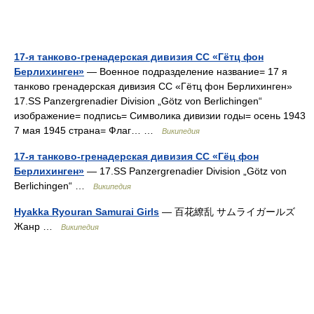
17-я танково-гренадерская дивизия СС «Гётц фон
Берлихинген»
— Военное подразделение название= 17 я
танково гренадерская дивизия СС «Гётц фон Берлихинген»
17.SS Panzergrenadier Division „Götz von Berlichingen“
изображение= подпись= Символика дивизии годы= осень 1943
7 мая 1945 страна= Флаг… …
Википедия
17-я танково-гренадерская дивизия СС «Гёц фон
Берлихинген»
— 17.SS Panzergrenadier Division „Götz von
Berlichingen“ …
Википедия
Hyakka Ryouran Samurai Girls
— 百花繚乱 サムライガールズ
Жанр …
Википедия